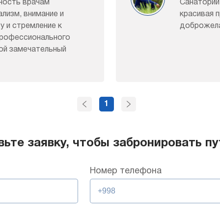
ность врачам
Санаторий
лизм, внимание и
красивая 
у и стремление к
доброжела
профессионального
кой замечательный
1
вьте заявку, чтобы забронировать пу
Номер телефона