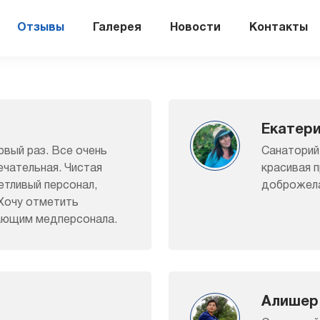
Отзывы
Галерея
Новости
Контакты
Екатер
вый раз. Все очень
Санаторий
ечательная. Чистая
красивая 
етливый персонал,
доброжела
 Хочу отметить
ающим медперсонала.
Алишер